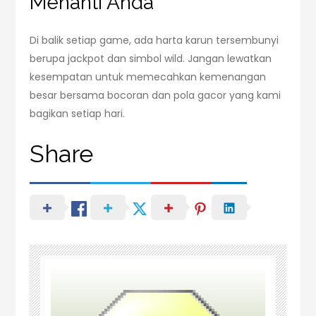
Menanti Anda
Di balik setiap game, ada harta karun tersembunyi
berupa jackpot dan simbol wild. Jangan lewatkan
kesempatan untuk memecahkan kemenangan
besar bersama bocoran dan pola gacor yang kami
bagikan setiap hari.
Share