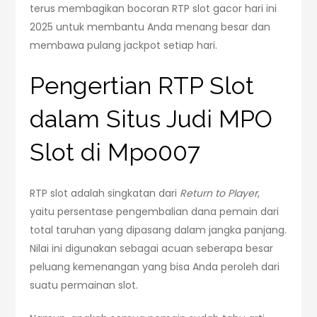
terus membagikan bocoran RTP slot gacor hari ini
2025 untuk membantu Anda menang besar dan
membawa pulang jackpot setiap hari.
Pengertian RTP Slot
dalam Situs Judi MPO
Slot di Mpo007
RTP slot adalah singkatan dari
Return to Player
,
yaitu persentase pengembalian dana pemain dari
total taruhan yang dipasang dalam jangka panjang.
Nilai ini digunakan sebagai acuan seberapa besar
peluang kemenangan yang bisa Anda peroleh dari
suatu permainan slot.