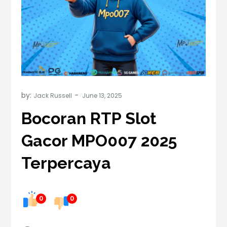
by:
Jack Russell
Bocoran RTP Slot
Gacor MPO007 2025
Terpercaya
0
0