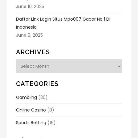
June 10, 2025
Daftar Link Login Situs Mpo007 Gacor No 1 Di
Indonesia
June 9, 2025
ARCHIVES
Archives
CATEGORIES
Gambling
(30)
Online Casino
(8)
Sports Betting
(16)