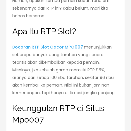
Namun, apakah semua pemain sudah tahu arti
sebenarnya dari RTP ini? Kalau belum, mari kita
bahas bersama.
Apa Itu RTP Slot?
Bocoran RTP Slot Gacor MPO007
menunjukkan
seberapa banyak uang taruhan yang secara
teoritis akan dikembalikan kepada pemain.
Misalnya, jika sebuah game memiliki RTP 96%,
artinya dari setiap 100 ribu taruhan, sekitar 96 ribu
akan kembali ke pemain. Nilai ini bukan jaminan
kemenangan, tapi hanya estimasi jangka panjang.
Keunggulan RTP di Situs
Mpo007