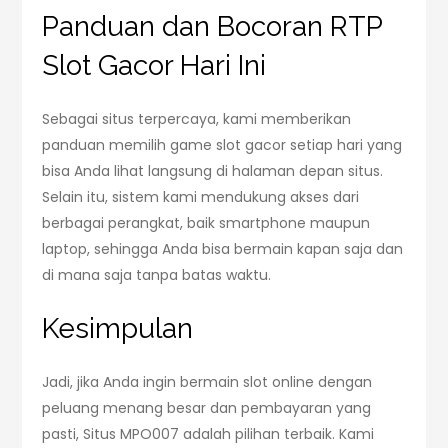
Panduan dan Bocoran RTP
Slot Gacor Hari Ini
Sebagai situs terpercaya, kami memberikan
panduan memilih game slot gacor setiap hari yang
bisa Anda lihat langsung di halaman depan situs.
Selain itu, sistem kami mendukung akses dari
berbagai perangkat, baik smartphone maupun
laptop, sehingga Anda bisa bermain kapan saja dan
di mana saja tanpa batas waktu.
Kesimpulan
Jadi, jika Anda ingin bermain slot online dengan
peluang menang besar dan pembayaran yang
pasti, Situs MPO007 adalah pilihan terbaik. Kami