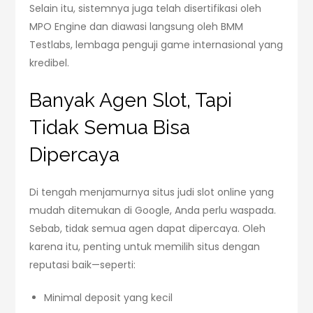
Selain itu, sistemnya juga telah disertifikasi oleh
MPO Engine dan diawasi langsung oleh BMM
Testlabs, lembaga penguji game internasional yang
kredibel.
Banyak Agen Slot, Tapi
Tidak Semua Bisa
Dipercaya
Di tengah menjamurnya situs judi slot online yang
mudah ditemukan di Google, Anda perlu waspada.
Sebab, tidak semua agen dapat dipercaya. Oleh
karena itu, penting untuk memilih situs dengan
reputasi baik—seperti:
Minimal deposit yang kecil