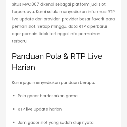
Situs MPO007 dikenal sebagai platform judi slot
terpercaya. Kami selalu menyediakan informasi RTP
live update dari provider-provider besar favorit para
pemain slot. Setiap minggu, data RTP diperbarui
agar pemain tidak tertinggal info permainan
terbaru.
Panduan Pola & RTP Live
Harian
Kami juga menyediakan panduan berupa:
Pola gacor berdasarkan game
RTP live update harian
Jam gacor slot yang sudah diuji nyata