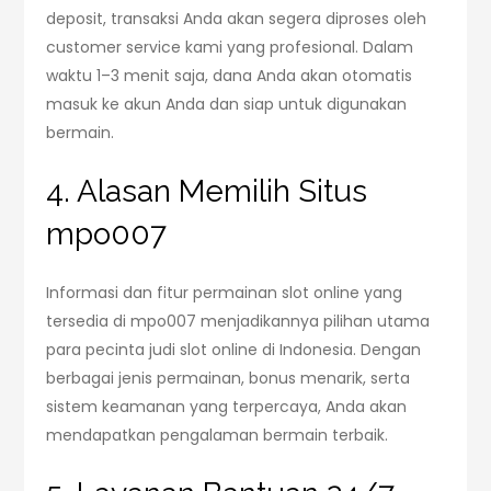
deposit, transaksi Anda akan segera diproses oleh
customer service kami yang profesional. Dalam
waktu 1–3 menit saja, dana Anda akan otomatis
masuk ke akun Anda dan siap untuk digunakan
bermain.
4. Alasan Memilih Situs
mpo007
Informasi dan fitur permainan slot online yang
tersedia di mpo007 menjadikannya pilihan utama
para pecinta judi slot online di Indonesia. Dengan
berbagai jenis permainan, bonus menarik, serta
sistem keamanan yang terpercaya, Anda akan
mendapatkan pengalaman bermain terbaik.