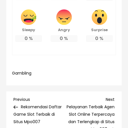
Sleepy
Angry
Surprise
0
%
0
%
0
%
Gambling
Post
Previous
Next
Previous
Next
Post
Post
Rekomendasi Daftar
Pelayanan Terbaik Agen
navigation
Game Slot Terbaik di
Slot Online Terpercaya
Situs Mpo007
dan Terlengkap di Situs