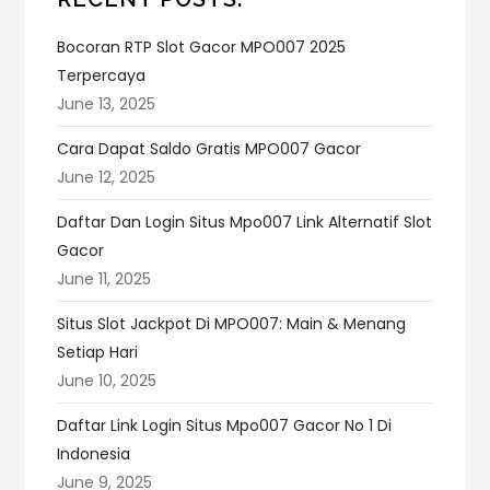
Bocoran RTP Slot Gacor MPO007 2025
Terpercaya
June 13, 2025
Cara Dapat Saldo Gratis MPO007 Gacor
June 12, 2025
Daftar Dan Login Situs Mpo007 Link Alternatif Slot
Gacor
June 11, 2025
Situs Slot Jackpot Di MPO007: Main & Menang
Setiap Hari
June 10, 2025
Daftar Link Login Situs Mpo007 Gacor No 1 Di
Indonesia
June 9, 2025