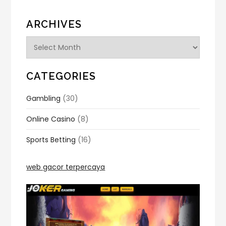
ARCHIVES
Archives
CATEGORIES
Gambling
(30)
Online Casino
(8)
Sports Betting
(16)
web gacor terpercaya