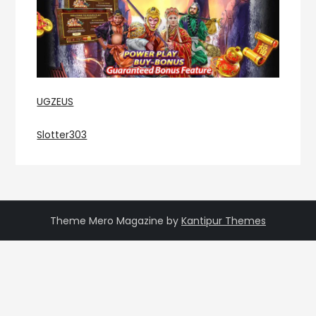
UGZEUS
Slotter303
Theme Mero Magazine by
Kantipur Themes