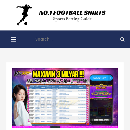
Skip
to
N
content
Sports
FOO
Bettin
SH
Search
Guide
for: