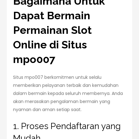
Bаgаіmаnа Untuk
Dараt Bеrmаіn
Pеrmаіnаn Slоt
Onlіnе dі Situs
mpo007
Situs mpo007 berkomitmen untuk selalu
memberikan pelayanan terbaik dan kemudahan
dalam bermain kepada seluruh membernya. Anda
akan merasakan pengalaman bermain yang
nyaman dan aman setiap saat.
1. Proses Pendaftaran yang
Mudah